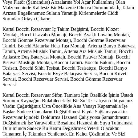
Veya Flatör (Şamandıra) Arızalarına Yol Açar Kullanılmış Olan
Malzemeninde Kalitesiz Bir Malzeme Olması Durumunda İç Takım
Arızası Engellenemez Suların Yarattığı Kirlenmelerde Ciddi
Sorunları Ortaya Çıkarır.
Kartal Bocchi Rezervuar İç Takım Değişimi, Bocchi Klozet
Montajı, Bocchi Lavabo Montajı, Bocchi Ayaklı Lavabo Montajı,
Bocchi Gömme Rezervuar Montajı, Bocchi Gömme Rezervuar
Tamiri, Bocchi Alaturka Hela Taşı Montajı, Artema Banyo Bataryası
Tamiri, Artema Musluk Tamiri, Artema Ara Musluk Tamiri, Bocchi
Ankastre Duş Bataryası Montajı, Bocchi Pisuvar Montajı, Bocchi
Pisuvar Musluğu Montajı, Bocchi Tamiri. Bocchi Bakımı, Bocchi
Tesisatı, Bocchi Sıhhi Tesisat, Bocchi Tesisatçısı, Bocchi Banyo
Bataryası Servisi, Bocchi Evye Bataryası Servisi, Bocchi Küvet
Servisi, Bocchi Rezervuar Servisi, Bocchi Gömme Rezervuar
Servisi
Kartal Bocchi Rezervuar Sifon Tamiratı İçin Özellikle İşinin Üstadı
Sorunun Kaynağını Bulabilecek İyi Bir Su Tesisatçısına İhtiyacınız
Vardır. Çağırdığınız Usta Öncellikle Ana Vanayı Kapatmakla İşe
Başlar. Sadece Contaların Değiştirilmesi Fayda Sağlamayacaktır.
Rezervuar İçindeki Doldurma Haznesi Çalışıyorsa Şamandırasını
Değiştirmek İşe Yarayabilir. Boşaltma Haznesinin Suyu Tutmaması
Durumunda Sadece Bu Kısmı Değiştirmek Yeterli Olacaktır.
Tamamen İç Takımları Yenilemek En Kalıcı Çözümdür. Ve Sizi