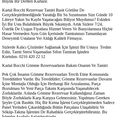
Büyük Bir Dertten Kurtarır.
Kartal Bocchi Rezervuar Tamiri Basit Görülse De
Gerçekleştirilmediğinde Yarattığı Bir Su Sızıntısının Size Günde 10
Litreye Yakın Su Kaybı Yaşatacağını Biliyor Muydunuz? Eskiden
İyi Bir Usta Bulabilmek Büyük Sıkıntıydı. Artık Sizlere 7/24,
Üstelik De Uygun Fiyatlara Hizmet Veren Ve Banyolarınıza Hiçbir
Hasar Vermeden Aynı Gün İçerisinde Tamiratınızı Tamamlayan
Deneyimli Ustaların Yer Aldığı Kaliteli Firmayız.
Sizlerde Kalıcı Çözümler Sağlamak İçin İşinizi Bir Ustaya Teslim
Edin, Tamir Stresi Yaşamadan Sifon Tamiratı İşinden
Kurtulun. 0216 420 22 12
Kartal Bocchi Gömme Rezervuarların Bakım Onarım Ve Tamiri
Pek Çok İnsanın Gömme Rezervuarları Tercih Etme Konusunda
Tereddütleri Vardır. Bu Tereddütler; Gömme Rezervuarlar Duvarın
İçine Montajla Olduğu İçin Herhangi Bir Arızalanma, Parça
Bozulması Ve Yeni Parça Takımı Karşısında Yaşanabilecek
Zorluklardır. Aslında Gömme Rezervuar Kullandığınız Zaman
Böyle Zorluklarla Karşı Karşıya Gelmezsiniz. Yapılması Gereken
Şeyler Çok Basittir. Hiç Bir Kırma İşlemi Gerçekleştirmeden Sadece
Panel Yerinden Çıkarıldığında Bütün Parçalara Ulaşabiliriz Ve
Söküp-Takma İşlemini De Rahatlıkla Gerçekleştirebilirsiniz. Bu
İşlemler Aşağıda Anlatılmaktadır.