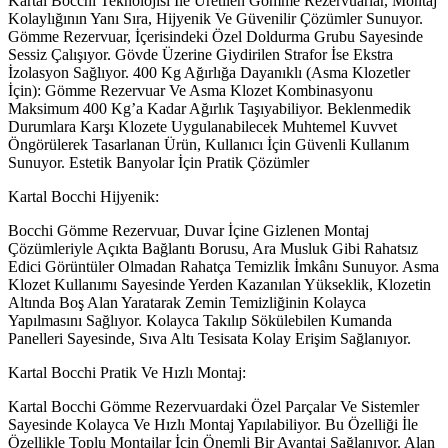
Kartal Bocchi Teknolojisi İle Üretilen Gömme Rezervuarlar, Montaj
Kolaylığının Yanı Sıra, Hijyenik Ve Güvenilir Çözümler Sunuyor.
Gömme Rezervuar, İçerisindeki Özel Doldurma Grubu Sayesinde
Sessiz Çalışıyor. Gövde Üzerine Giydirilen Strafor İse Ekstra
İzolasyon Sağlıyor. 400 Kg Ağırlığa Dayanıklı (Asma Klozetler
İçin): Gömme Rezervuar Ve Asma Klozet Kombinasyonu
Maksimum 400 Kg’a Kadar Ağırlık Taşıyabiliyor. Beklenmedik
Durumlara Karşı Klozete Uygulanabilecek Muhtemel Kuvvet
Öngörülerek Tasarlanan Ürün, Kullanıcı İçin Güvenli Kullanım
Sunuyor. Estetik Banyolar İçin Pratik Çözümler
Kartal Bocchi Hijyenik:
Bocchi Gömme Rezervuar, Duvar İçine Gizlenen Montaj
Çözümleriyle Açıkta Bağlantı Borusu, Ara Musluk Gibi Rahatsız
Edici Görüntüler Olmadan Rahatça Temizlik İmkânı Sunuyor. Asma
Klozet Kullanımı Sayesinde Yerden Kazanılan Yükseklik, Klozetin
Altında Boş Alan Yaratarak Zemin Temizliğinin Kolayca
Yapılmasını Sağlıyor. Kolayca Takılıp Sökülebilen Kumanda
Panelleri Sayesinde, Sıva Altı Tesisata Kolay Erişim Sağlanıyor.
Kartal Bocchi Pratik Ve Hızlı Montaj:
Kartal Bocchi Gömme Rezervuardaki Özel Parçalar Ve Sistemler
Sayesinde Kolayca Ve Hızlı Montaj Yapılabiliyor. Bu Özelliği İle
Özellikle Toplu Montajlar İçin Önemli Bir Avantaj Sağlanıyor. Alan