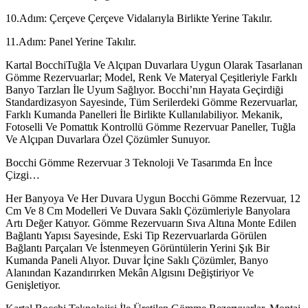
10.Adım: Çerçeve Çerçeve Vidalarıyla Birlikte Yerine Takılır.
11.Adım: Panel Yerine Takılır.
Kartal BocchiTuğla Ve Alçıpan Duvarlara Uygun Olarak Tasarlanan
Gömme Rezervuarlar; Model, Renk Ve Materyal Çeşitleriyle Farklı
Banyo Tarzları İle Uyum Sağlıyor. Bocchi’nın Hayata Geçirdiği
Standardizasyon Sayesinde, Tüm Serilerdeki Gömme Rezervuarlar,
Farklı Kumanda Panelleri İle Birlikte Kullanılabiliyor. Mekanik,
Fotoselli Ve Pomattık Kontrollü Gömme Rezervuar Paneller, Tuğla
Ve Alçıpan Duvarlara Özel Çözümler Sunuyor.
Bocchi Gömme Rezervuar 3 Teknoloji Ve Tasarımda En İnce
Çizgi…
Her Banyoya Ve Her Duvara Uygun Bocchi Gömme Rezervuar, 12
Cm Ve 8 Cm Modelleri Ve Duvara Saklı Çözümleriyle Banyolara
Artı Değer Katıyor. Gömme Rezervuarın Sıva Altına Monte Edilen
Bağlantı Yapısı Sayesinde, Eski Tip Rezervuarlarda Görülen
Bağlantı Parçaları Ve İstenmeyen Görüntülerin Yerini Şık Bir
Kumanda Paneli Alıyor. Duvar İçine Saklı Çözümler, Banyo
Alanından Kazandırırken Mekân Algısını Değiştiriyor Ve
Genişletiyor.