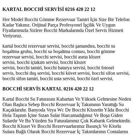
KARTAL BOCCHİ SERVİSİ 0216 420 22 12
Her Model Bocchi Gömme Rezervuar Tamiri İçin Size Bir Telefon
Kadar Yakınız. Orijinal Parça Profesyonel İşçilik Ve Uygun
Fiyatlarımızla Sizlere Bocchi Markalarında Özel Servis Hizmeti
Veriyoruz.
kartal bocchi rezervuar servisi, bocchi şamandıra, bocchi su
boşaltma grubu, bocchi su boşaltma contası, bocchi gömme
rezervuar servisi, bocchi servisi, bocchi asma klozet
servisi, bocchi içtakım servisi, bocchi klozet
servisi, bocchi tamiri, bocchi batarya servisi, bocchi fotosel
servis, bocchi duş servisi, bocchi küvet servisi, bocchi sifon servisi,
bocchi sifon tamiri, bocchi usta servisi, bocchi özel servisi,
BOCCHİ SERVİS KARTAL
0216 420 22 12
Kartal Bocchi Su Faturasını Kabartan Ve Yüksek Gelmesine Neden
Olan Başlıca Sebep Bocchi Rezervuar İç Takımının Yarattığı Su
Kaçaklarıdır. Banyoda Veya Wc De Bocchi Klozetin Yâda Bocchi
Hela Taşının İçine Sızan Sular Harcamadığımız Ve Boşa Giden
Sulardır Ve Bu Yüzden Su Faturalarımız Çok Kabarık Gelmektedir.
Bocchi Klozet Ve Bocchi Rezervuarlarımız Basınçlı Ve Klorlu
Sulara Bağlı Olarak Bocchi Rezervuar İç Takımlarının Contalarını