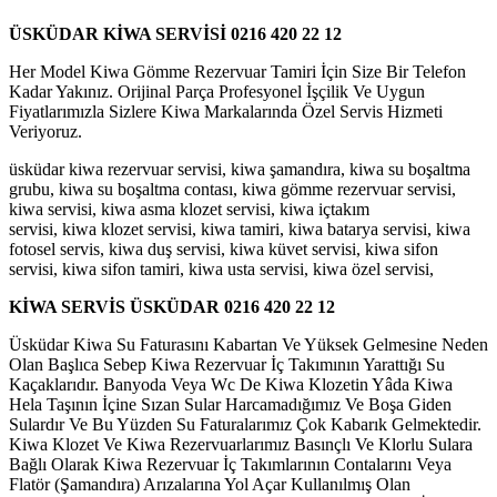
ÜSKÜDAR KİWA SERVİSİ 0216 420 22 12
Her Model Kiwa Gömme Rezervuar Tamiri İçin Size Bir Telefon
Kadar Yakınız. Orijinal Parça Profesyonel İşçilik Ve Uygun
Fiyatlarımızla Sizlere Kiwa Markalarında Özel Servis Hizmeti
Veriyoruz.
üsküdar kiwa rezervuar servisi, kiwa şamandıra, kiwa su boşaltma
grubu, kiwa su boşaltma contası, kiwa gömme rezervuar servisi,
kiwa servisi, kiwa asma klozet servisi, kiwa içtakım
servisi, kiwa klozet servisi, kiwa tamiri, kiwa batarya servisi, kiwa
fotosel servis, kiwa duş servisi, kiwa küvet servisi, kiwa sifon
servisi, kiwa sifon tamiri, kiwa usta servisi, kiwa özel servisi,
KİWA SERVİS ÜSKÜDAR
0216 420 22 12
Üsküdar Kiwa Su Faturasını Kabartan Ve Yüksek Gelmesine Neden
Olan Başlıca Sebep Kiwa Rezervuar İç Takımının Yarattığı Su
Kaçaklarıdır. Banyoda Veya Wc De Kiwa Klozetin Yâda Kiwa
Hela Taşının İçine Sızan Sular Harcamadığımız Ve Boşa Giden
Sulardır Ve Bu Yüzden Su Faturalarımız Çok Kabarık Gelmektedir.
Kiwa Klozet Ve Kiwa Rezervuarlarımız Basınçlı Ve Klorlu Sulara
Bağlı Olarak Kiwa Rezervuar İç Takımlarının Contalarını Veya
Flatör (Şamandıra) Arızalarına Yol Açar Kullanılmış Olan