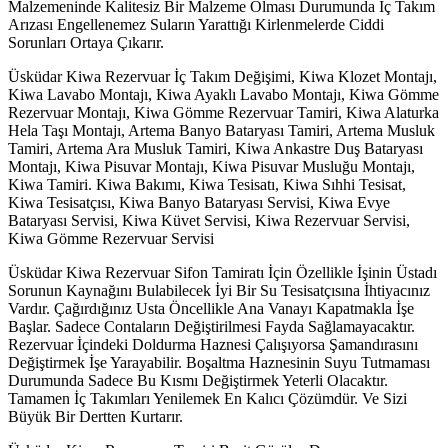
Malzemeninde Kalitesiz Bir Malzeme Olması Durumunda İç Takım
Arızası Engellenemez Suların Yarattığı Kirlenmelerde Ciddi
Sorunları Ortaya Çıkarır.
Üsküdar Kiwa Rezervuar İç Takım Değişimi, Kiwa Klozet Montajı,
Kiwa Lavabo Montajı, Kiwa Ayaklı Lavabo Montajı, Kiwa Gömme
Rezervuar Montajı, Kiwa Gömme Rezervuar Tamiri, Kiwa Alaturka
Hela Taşı Montajı, Artema Banyo Bataryası Tamiri, Artema Musluk
Tamiri, Artema Ara Musluk Tamiri, Kiwa Ankastre Duş Bataryası
Montajı, Kiwa Pisuvar Montajı, Kiwa Pisuvar Musluğu Montajı,
Kiwa Tamiri. Kiwa Bakımı, Kiwa Tesisatı, Kiwa Sıhhi Tesisat,
Kiwa Tesisatçısı, Kiwa Banyo Bataryası Servisi, Kiwa Evye
Bataryası Servisi, Kiwa Küvet Servisi, Kiwa Rezervuar Servisi,
Kiwa Gömme Rezervuar Servisi
Üsküdar Kiwa Rezervuar Sifon Tamiratı İçin Özellikle İşinin Üstadı
Sorunun Kaynağını Bulabilecek İyi Bir Su Tesisatçısına İhtiyacınız
Vardır. Çağırdığınız Usta Öncellikle Ana Vanayı Kapatmakla İşe
Başlar. Sadece Contaların Değiştirilmesi Fayda Sağlamayacaktır.
Rezervuar İçindeki Doldurma Haznesi Çalışıyorsa Şamandırasını
Değiştirmek İşe Yarayabilir. Boşaltma Haznesinin Suyu Tutmaması
Durumunda Sadece Bu Kısmı Değiştirmek Yeterli Olacaktır.
Tamamen İç Takımları Yenilemek En Kalıcı Çözümdür. Ve Sizi
Büyük Bir Dertten Kurtarır.