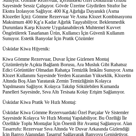
Sunuyor. Gömme Rezervuar, İçerisindeki Özel Doldurma Grubu
Sayesinde Sessiz Çalışıyor. Gövde Üzerine Giydirilen Strafor İse
Ekstra İzolasyon Sağlıyor. 400 Kg Ağırlığa Dayanıklı (Asma
Klozetler İçin): Gömme Rezervuar Ve Asma Klozet Kombinasyonu
Maksimum 400 Kg’a Kadar Ağırlık Taşıyabiliyor. Beklenmedik
Durumlara Karşı Klozete Uygulanabilecek Muhtemel Kuvvet
Öngörülerek Tasarlanan Ürün, Kullanıcı İçin Güvenli Kullanım
Sunuyor. Estetik Banyolar İçin Pratik Çözümler
Üsküdar Kiwa Hijyenik:
Kiwa Gömme Rezervuar, Duvar İçine Gizlenen Montaj
Çözümleriyle Açıkta Bağlantı Borusu, Ara Musluk Gibi Rahatsız
Edici Görüntüler Olmadan Rahatça Temizlik İmkânı Sunuyor. Asma
Klozet Kullanımı Sayesinde Yerden Kazanılan Yükseklik, Klozetin
Altında Boş Alan Yaratarak Zemin Temizliğinin Kolayca
Yapılmasını Sağlıyor. Kolayca Takılıp Sökülebilen Kumanda
Panelleri Sayesinde, Sıva Altı Tesisata Kolay Erişim Sağlanıyor.
Üsküdar Kiwa Pratik Ve Hızlı Montaj:
Üsküdar Kiwa Gömme Rezervuardaki Özel Parçalar Ve Sistemler
Sayesinde Kolayca Ve Hızlı Montaj Yapılabiliyor. Bu Özelliği İle
Özellikle Toplu Montajlar İçin Önemli Bir Avantaj Sağlanıyor. Alan
Tasarrufu: Rezervuar Sıva Altında Ve Duvar Arkasında Gizlendiği
İçin Banyo Alanından Tasarruf Sağlayarak Banyoyu Genişletiyor.