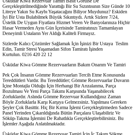
Üsküdar Kiwa Rezervuar Tamiri Basit Görülse De
Gerçekleştirilmediğinde Yarattığı Bir Su Sızıntısının Size Günde 10
Litreye Yakın Su Kaybı Yaşatacağını Biliyor Muydunuz? Eskiden
İyi Bir Usta Bulabilmek Büyük Sıkıntıydı. Artık Sizlere 7/24,
Üstelik De Uygun Fiyatlara Hizmet Veren Ve Banyolarınıza Hiçbir
Hasar Vermeden Aynı Gün İçerisinde Tamiratınızı Tamamlayan
Deneyimli Ustaların Yer Aldığı Kaliteli Firmayız.
Sizlerde Kalıcı Çözümler Sağlamak İçin İşinizi Bir Ustaya Teslim
Edin, Tamir Stresi Yaşamadan Sifon Tamiratı İşinden
Kurtulun. 0216 420 22 12
Üsküdar Kiwa Gömme Rezervuarların Bakım Onarım Ve Tamiri
Pek Çok İnsanın Gömme Rezervuarları Tercih Etme Konusunda
Tereddütleri Vardır. Bu Tereddütler; Gömme Rezervuarlar Duvarın
İçine Montajla Olduğu İçin Herhangi Bir Arızalanma, Parça
Bozulması Ve Yeni Parça Takımı Karşısında Yaşanabilecek
Zorluklardır. Aslında Gömme Rezervuar Kullandığınız Zaman
Böyle Zorluklarla Karşı Karşıya Gelmezsiniz. Yapılması Gereken
Şeyler Çok Basittir. Hiç Bir Kırma İşlemi Gerçekleştirmeden Sadece
Panel Yerinden Çıkarıldığında Bütün Parçalara Ulaşabiliriz Ve
Söküp-Takma İşlemini De Rahatlıkla Gerçekleştirebilirsiniz. Bu
İşlemler Aşağıda Anlatılmaktadır.
Üsküdar Kiwa Gömme Rezervuar Tamiri İçin İç Takım Sökme