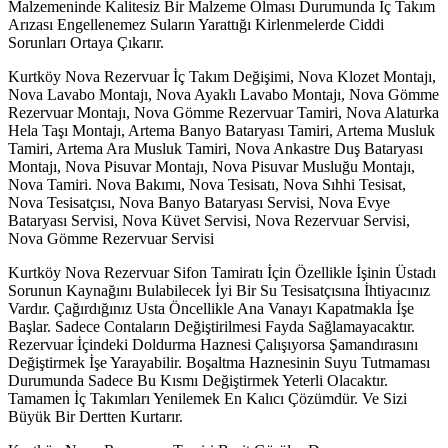
Malzemeninde Kalitesiz Bir Malzeme Olması Durumunda İç Takım
Arızası Engellenemez Suların Yarattığı Kirlenmelerde Ciddi
Sorunları Ortaya Çıkarır.
Kurtköy Nova Rezervuar İç Takım Değişimi, Nova Klozet Montajı,
Nova Lavabo Montajı, Nova Ayaklı Lavabo Montajı, Nova Gömme
Rezervuar Montajı, Nova Gömme Rezervuar Tamiri, Nova Alaturka
Hela Taşı Montajı, Artema Banyo Bataryası Tamiri, Artema Musluk
Tamiri, Artema Ara Musluk Tamiri, Nova Ankastre Duş Bataryası
Montajı, Nova Pisuvar Montajı, Nova Pisuvar Musluğu Montajı,
Nova Tamiri. Nova Bakımı, Nova Tesisatı, Nova Sıhhi Tesisat,
Nova Tesisatçısı, Nova Banyo Bataryası Servisi, Nova Evye
Bataryası Servisi, Nova Küvet Servisi, Nova Rezervuar Servisi,
Nova Gömme Rezervuar Servisi
Kurtköy Nova Rezervuar Sifon Tamiratı İçin Özellikle İşinin Üstadı
Sorunun Kaynağını Bulabilecek İyi Bir Su Tesisatçısına İhtiyacınız
Vardır. Çağırdığınız Usta Öncellikle Ana Vanayı Kapatmakla İşe
Başlar. Sadece Contaların Değiştirilmesi Fayda Sağlamayacaktır.
Rezervuar İçindeki Doldurma Haznesi Çalışıyorsa Şamandırasını
Değiştirmek İşe Yarayabilir. Boşaltma Haznesinin Suyu Tutmaması
Durumunda Sadece Bu Kısmı Değiştirmek Yeterli Olacaktır.
Tamamen İç Takımları Yenilemek En Kalıcı Çözümdür. Ve Sizi
Büyük Bir Dertten Kurtarır.