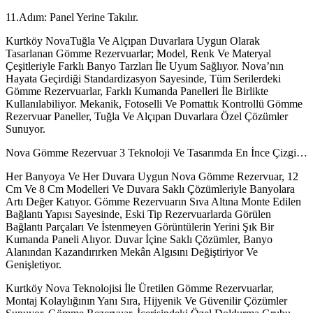
11.Adım: Panel Yerine Takılır.
Kurtköy NovaTuğla Ve Alçıpan Duvarlara Uygun Olarak
Tasarlanan Gömme Rezervuarlar; Model, Renk Ve Materyal
Çeşitleriyle Farklı Banyo Tarzları İle Uyum Sağlıyor. Nova’nın
Hayata Geçirdiği Standardizasyon Sayesinde, Tüm Serilerdeki
Gömme Rezervuarlar, Farklı Kumanda Panelleri İle Birlikte
Kullanılabiliyor. Mekanik, Fotoselli Ve Pomattık Kontrollü Gömme
Rezervuar Paneller, Tuğla Ve Alçıpan Duvarlara Özel Çözümler
Sunuyor.
Nova Gömme Rezervuar 3 Teknoloji Ve Tasarımda En İnce Çizgi…
Her Banyoya Ve Her Duvara Uygun Nova Gömme Rezervuar, 12
Cm Ve 8 Cm Modelleri Ve Duvara Saklı Çözümleriyle Banyolara
Artı Değer Katıyor. Gömme Rezervuarın Sıva Altına Monte Edilen
Bağlantı Yapısı Sayesinde, Eski Tip Rezervuarlarda Görülen
Bağlantı Parçaları Ve İstenmeyen Görüntülerin Yerini Şık Bir
Kumanda Paneli Alıyor. Duvar İçine Saklı Çözümler, Banyo
Alanından Kazandırırken Mekân Algısını Değiştiriyor Ve
Genişletiyor.
Kurtköy Nova Teknolojisi İle Üretilen Gömme Rezervuarlar,
Montaj Kolaylığının Yanı Sıra, Hijyenik Ve Güvenilir Çözümler