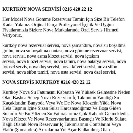
KURTKÖY NOVA SERVİSİ 0216 420 22 12
Her Model Nova Gömme Rezervuar Tamiri İçin Size Bir Telefon
Kadar Yakınız. Orijinal Parça Profesyonel İşçilik Ve Uygun
Fiyatlarımızla Sizlere Nova Markalarında Özel Servis Hizmeti
Veriyoruz.
kurtköy nova rezervuar servisi, nova şamandıra, nova su boşaltma
grubu, nova su boşaltma contası, nova gömme rezervuar servisi,
nova servisi, nova asma klozet servisi, nova içtakım
servisi, nova klozet servisi, nova tamiri, nova batarya servisi, nova
fotosel servis, nova duş servisi, nova küvet servisi, nova sifon
servisi, nova sifon tamiri, nova usta servisi, nova özel servisi,
NOVA SERVİS KURTKÖY
0216 420 22 12
Kurtköy Nova Su Faturasını Kabartan Ve Yüksek Gelmesine Neden
Olan Başlıca Sebep Nova Rezervuar İç Takımının Yarattığı Su
Kaçaklarıdır. Banyoda Veya Wc De Nova Klozetin Yâda Nova
Hela Taşının İçine Sızan Sular Harcamadığımız Ve Boşa Giden
Sulardır Ve Bu Yüzden Su Faturalarımız Çok Kabarık Gelmektedir.
Nova Klozet Ve Nova Rezervuarlarımız Basınçlı Ve Klorlu Sulara
Bağlı Olarak Nova Rezervuar İç Takımlarının Contalarını Veya
Flatör (Şamandıra) Arızalarına Yol Açar Kullanılmış Olan