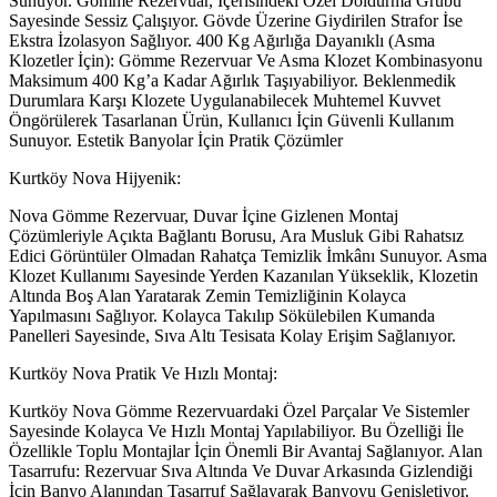
Sunuyor. Gömme Rezervuar, İçerisindeki Özel Doldurma Grubu
Sayesinde Sessiz Çalışıyor. Gövde Üzerine Giydirilen Strafor İse
Ekstra İzolasyon Sağlıyor. 400 Kg Ağırlığa Dayanıklı (Asma
Klozetler İçin): Gömme Rezervuar Ve Asma Klozet Kombinasyonu
Maksimum 400 Kg’a Kadar Ağırlık Taşıyabiliyor. Beklenmedik
Durumlara Karşı Klozete Uygulanabilecek Muhtemel Kuvvet
Öngörülerek Tasarlanan Ürün, Kullanıcı İçin Güvenli Kullanım
Sunuyor. Estetik Banyolar İçin Pratik Çözümler
Kurtköy Nova Hijyenik:
Nova Gömme Rezervuar, Duvar İçine Gizlenen Montaj
Çözümleriyle Açıkta Bağlantı Borusu, Ara Musluk Gibi Rahatsız
Edici Görüntüler Olmadan Rahatça Temizlik İmkânı Sunuyor. Asma
Klozet Kullanımı Sayesinde Yerden Kazanılan Yükseklik, Klozetin
Altında Boş Alan Yaratarak Zemin Temizliğinin Kolayca
Yapılmasını Sağlıyor. Kolayca Takılıp Sökülebilen Kumanda
Panelleri Sayesinde, Sıva Altı Tesisata Kolay Erişim Sağlanıyor.
Kurtköy Nova Pratik Ve Hızlı Montaj:
Kurtköy Nova Gömme Rezervuardaki Özel Parçalar Ve Sistemler
Sayesinde Kolayca Ve Hızlı Montaj Yapılabiliyor. Bu Özelliği İle
Özellikle Toplu Montajlar İçin Önemli Bir Avantaj Sağlanıyor. Alan
Tasarrufu: Rezervuar Sıva Altında Ve Duvar Arkasında Gizlendiği
İçin Banyo Alanından Tasarruf Sağlayarak Banyoyu Genişletiyor.