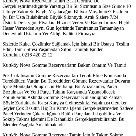
Kurtköy Nova Rezervuar Tamiri Basit Görülse De
Gerçekleştirilmediğinde Yarattığı Bir Su Sızıntısının Size Günde 10
Litreye Yakın Su Kaybı Yaşatacağını Biliyor Muydunuz? Eskiden
İyi Bir Usta Bulabilmek Büyük Sıkıntıydı. Artık Sizlere 7/24,
Üstelik De Uygun Fiyatlara Hizmet Veren Ve Banyolarınıza Hiçbir
Hasar Vermeden Aynı Gün İçerisinde Tamiratınızı Tamamlayan
Deneyimli Ustaların Yer Aldığı Kaliteli Firmayız.
Sizlerde Kalıcı Çözümler Sağlamak İçin İşinizi Bir Ustaya Teslim
Edin, Tamir Stresi Yaşamadan Sifon Tamiratı İşinden
Kurtulun. 0216 420 22 12
Kurtköy Nova Gömme Rezervuarların Bakım Onarım Ve Tamiri
Pek Çok İnsanın Gömme Rezervuarları Tercih Etme Konusunda
Tereddütleri Vardır. Bu Tereddütler; Gömme Rezervuarlar Duvarın
İçine Montajla Olduğu İçin Herhangi Bir Arızalanma, Parça
Bozulması Ve Yeni Parça Takımı Karşısında Yaşanabilecek
Zorluklardır. Aslında Gömme Rezervuar Kullandığınız Zaman
Böyle Zorluklarla Karşı Karşıya Gelmezsiniz. Yapılması Gereken
Şeyler Çok Basittir. Hiç Bir Kırma İşlemi Gerçekleştirmeden Sadece
Panel Yerinden Çıkarıldığında Bütün Parçalara Ulaşabiliriz Ve
Söküp-Takma İşlemini De Rahatlıkla Gerçekleştirebilirsiniz. Bu
İşlemler Aşağıda Anlatılmaktadır.
Kurtköy Nova Gömme Rezervuar Tamiri İçin İç Takım Sökme