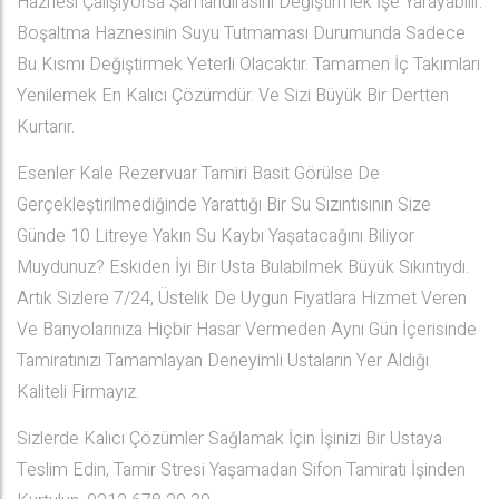
Haznesi Çalışıyorsa Şamandırasını Değiştirmek İşe Yarayabilir.
Boşaltma Haznesinin Suyu Tutmaması Durumunda Sadece
Bu Kısmı Değiştirmek Yeterli Olacaktır. Tamamen İç Takımları
Yenilemek En Kalıcı Çözümdür. Ve Sizi Büyük Bir Dertten
Kurtarır.
Esenler Kale Rezervuar Tamiri Basit Görülse De
Gerçekleştirilmediğinde Yarattığı Bir Su Sızıntısının Size
Günde 10 Litreye Yakın Su Kaybı Yaşatacağını Biliyor
Muydunuz? Eskiden İyi Bir Usta Bulabilmek Büyük Sıkıntıydı.
Artık Sizlere 7/24, Üstelik De Uygun Fiyatlara Hizmet Veren
Ve Banyolarınıza Hiçbir Hasar Vermeden Aynı Gün İçerisinde
Tamiratınızı Tamamlayan Deneyimli Ustaların Yer Aldığı
Kaliteli Firmayız.
Sizlerde Kalıcı Çözümler Sağlamak İçin İşinizi Bir Ustaya
Teslim Edin, Tamir Stresi Yaşamadan Sifon Tamiratı İşinden