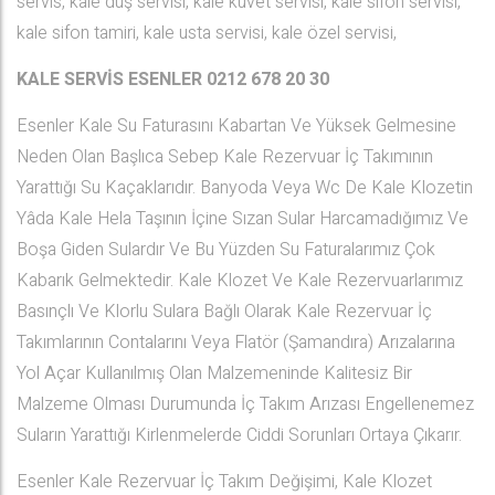
servis, kale duş servisi, kale küvet servisi, kale sifon servisi,
kale sifon tamiri, kale usta servisi, kale özel servisi,
KALE SERVİS ESENLER
0212 678 20 30
Esenler Kale Su Faturasını Kabartan Ve Yüksek Gelmesine
Neden Olan Başlıca Sebep Kale Rezervuar İç Takımının
Yarattığı Su Kaçaklarıdır. Banyoda Veya Wc De Kale Klozetin
Yâda Kale Hela Taşının İçine Sızan Sular Harcamadığımız Ve
Boşa Giden Sulardır Ve Bu Yüzden Su Faturalarımız Çok
Kabarık Gelmektedir. Kale Klozet Ve Kale Rezervuarlarımız
Basınçlı Ve Klorlu Sulara Bağlı Olarak Kale Rezervuar İç
Takımlarının Contalarını Veya Flatör (Şamandıra) Arızalarına
Yol Açar Kullanılmış Olan Malzemeninde Kalitesiz Bir
Malzeme Olması Durumunda İç Takım Arızası Engellenemez
Suların Yarattığı Kirlenmelerde Ciddi Sorunları Ortaya Çıkarır.
Esenler Kale Rezervuar İç Takım Değişimi, Kale Klozet