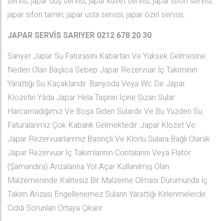
servis, japar duş servisi, japar küvet servisi, japar sifon servisi,
japar sifon tamiri, japar usta servisi, japar özel servisi,
JAPAR SERVİS SARIYER
0212 678 20 30
Sarıyer Japar Su Faturasını Kabartan Ve Yüksek Gelmesine
Neden Olan Başlıca Sebep Japar Rezervuar İç Takımının
Yarattığı Su Kaçaklarıdır. Banyoda Veya Wc De Japar
Klozetin Yâda Japar Hela Taşının İçine Sızan Sular
Harcamadığımız Ve Boşa Giden Sulardır Ve Bu Yüzden Su
Faturalarımız Çok Kabarık Gelmektedir. Japar Klozet Ve
Japar Rezervuarlarımız Basınçlı Ve Klorlu Sulara Bağlı Olarak
Japar Rezervuar İç Takımlarının Contalarını Veya Flatör
(Şamandıra) Arızalarına Yol Açar Kullanılmış Olan
Malzemeninde Kalitesiz Bir Malzeme Olması Durumunda İç
Takım Arızası Engellenemez Suların Yarattığı Kirlenmelerde
Ciddi Sorunları Ortaya Çıkarır.