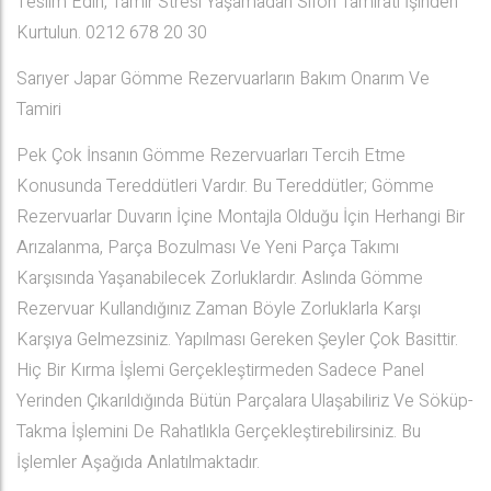
Teslim Edin, Tamir Stresi Yaşamadan Sifon Tamiratı İşinden
Kurtulun. 0212 678 20 30
Sarıyer Japar Gömme Rezervuarların Bakım Onarım Ve
Tamiri
Pek Çok İnsanın Gömme Rezervuarları Tercih Etme
Konusunda Tereddütleri Vardır. Bu Tereddütler; Gömme
Rezervuarlar Duvarın İçine Montajla Olduğu İçin Herhangi Bir
Arızalanma, Parça Bozulması Ve Yeni Parça Takımı
Karşısında Yaşanabilecek Zorluklardır. Aslında Gömme
Rezervuar Kullandığınız Zaman Böyle Zorluklarla Karşı
Karşıya Gelmezsiniz. Yapılması Gereken Şeyler Çok Basittir.
Hiç Bir Kırma İşlemi Gerçekleştirmeden Sadece Panel
Yerinden Çıkarıldığında Bütün Parçalara Ulaşabiliriz Ve Söküp-
Takma İşlemini De Rahatlıkla Gerçekleştirebilirsiniz. Bu
İşlemler Aşağıda Anlatılmaktadır.