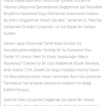
Fayda Sağlamayacaktır. Rezervuar İçindeki Doldurma
Haznesi Çalışıyorsa Şamandırasını Değiştirmek İşe Yarayabilir.
Boşaltma Haznesinin Suyu Tutmaması Durumunda Sadece
Bu Kısmı Değiştirmek Yeterli Olacaktır. Tamamen İç Takımları
Yenilemek En Kalıcı Çözümdür. Ve Sizi Büyük Bir Dertten
Kurtarır.
Sarıyer Japar Rezervuar Tamiri Basit Görülse De
Gerçekleştirilmediğinde Yarattığı Bir Su Sızıntısının Size
Günde 10 Litreye Yakın Su Kaybı Yaşatacağını Biliyor
Muydunuz? Eskiden İyi Bir Usta Bulabilmek Büyük Sıkıntıydı.
Artık Sizlere 7/24, Üstelik De Uygun Fiyatlara Hizmet Veren
Ve Banyolarınıza Hiçbir Hasar Vermeden Aynı Gün İçerisinde
Tamiratınızı Tamamlayan Deneyimli Ustaların Yer Aldığı
Kaliteli Firmayız.
Sizlerde Kalıcı Çözümler Sağlamak İçin İşinizi Bir Ustaya