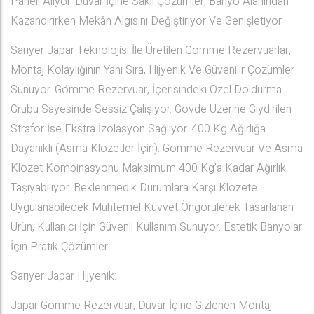
Paneli Alıyor. Duvar İçine Saklı Çözümler, Banyo Alanından
Kazandırırken Mekân Algısını Değiştiriyor Ve Genişletiyor.
Sarıyer Japar Teknolojisi İle Üretilen Gömme Rezervuarlar,
Montaj Kolaylığının Yanı Sıra, Hijyenik Ve Güvenilir Çözümler
Sunuyor. Gömme Rezervuar, İçerisindeki Özel Doldurma
Grubu Sayesinde Sessiz Çalışıyor. Gövde Üzerine Giydirilen
Strafor İse Ekstra İzolasyon Sağlıyor. 400 Kg Ağırlığa
Dayanıklı (Asma Klozetler İçin): Gömme Rezervuar Ve Asma
Klozet Kombinasyonu Maksimum 400 Kg’a Kadar Ağırlık
Taşıyabiliyor. Beklenmedik Durumlara Karşı Klozete
Uygulanabilecek Muhtemel Kuvvet Öngörülerek Tasarlanan
Ürün, Kullanıcı İçin Güvenli Kullanım Sunuyor. Estetik Banyolar
İçin Pratik Çözümler
Sarıyer Japar Hijyenik:
Japar Gömme Rezervuar, Duvar İçine Gizlenen Montaj