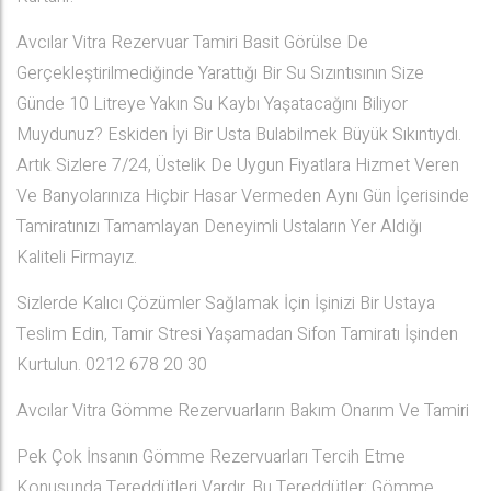
Avcılar Vitra Rezervuar Tamiri Basit Görülse De
Gerçekleştirilmediğinde Yarattığı Bir Su Sızıntısının Size
Günde 10 Litreye Yakın Su Kaybı Yaşatacağını Biliyor
Muydunuz? Eskiden İyi Bir Usta Bulabilmek Büyük Sıkıntıydı.
Artık Sizlere 7/24, Üstelik De Uygun Fiyatlara Hizmet Veren
Ve Banyolarınıza Hiçbir Hasar Vermeden Aynı Gün İçerisinde
Tamiratınızı Tamamlayan Deneyimli Ustaların Yer Aldığı
Kaliteli Firmayız.
Sizlerde Kalıcı Çözümler Sağlamak İçin İşinizi Bir Ustaya
Teslim Edin, Tamir Stresi Yaşamadan Sifon Tamiratı İşinden
Kurtulun. 0212 678 20 30
Avcılar Vitra Gömme Rezervuarların Bakım Onarım Ve Tamiri
Pek Çok İnsanın Gömme Rezervuarları Tercih Etme
Konusunda Tereddütleri Vardır. Bu Tereddütler; Gömme