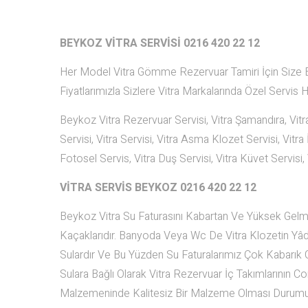
BEYKOZ VİTRA SERVİSİ 0216 420 22 12
Her Model Vitra Gömme Rezervuar Tamiri İçin Size Bir
Fiyatlarımızla Sizlere Vitra Markalarında Özel Servis 
Beykoz Vitra Rezervuar Servisi, Vitra Şamandıra, Vi
Servisi, Vitra Servisi, Vitra Asma Klozet Servisi, Vitra 
Fotosel Servis, Vitra Duş Servisi, Vitra Küvet Servisi, V
VİTRA SERVİS BEYKOZ
0216 420 22 12
Beykoz Vitra Su Faturasını Kabartan Ve Yüksek Gelme
Kaçaklarıdır. Banyoda Veya Wc De Vitra Klozetin Yâd
Sulardır Ve Bu Yüzden Su Faturalarımız Çok Kabarık G
Sulara Bağlı Olarak Vitra Rezervuar İç Takımlarının Co
Malzemeninde Kalitesiz Bir Malzeme Olması Durumund