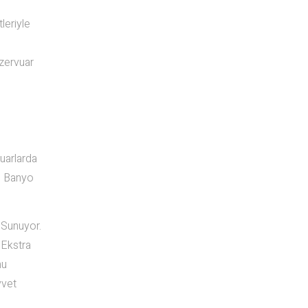
leriyle
ezervuar
uarlarda
r, Banyo
 Sunuyor.
 Ekstra
nu
vvet