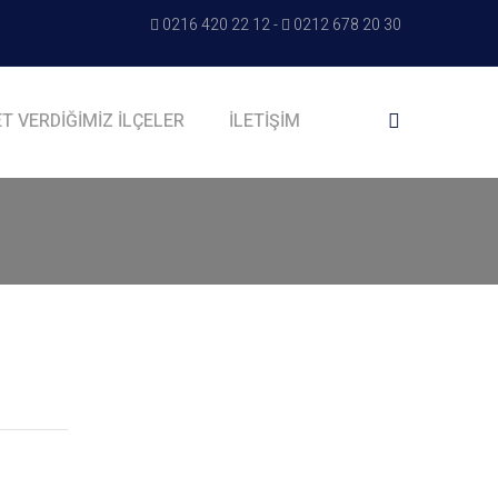
0216 420 22 12
-
0212 678 20 30
T VERDİĞİMİZ İLÇELER
İLETİŞİM