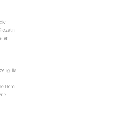
dici
Klozetin
lleri
lliği İle
 İle Hem
zne