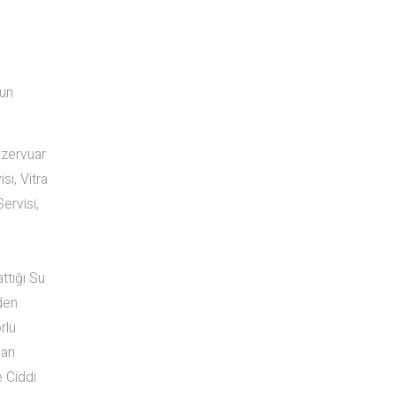
gun
ezervuar
si, Vitra
Servisi,
ttığı Su
den
rlu
lan
 Ciddi