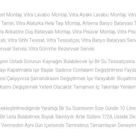
t Montajı, Vitra Lavabo Montajı, Vitra Ayaklı Lavabo Montajı, Vitr
iri, Vitra Alaturka Hela Taşı Montajı, Artema Banyo Bataryası T
a Ankastre Duş Bataryası Montajı, Vitra Pisuvar Montajı, Vitra Pis
tı, Vitra Sıhhi Tesisat, Vitra Tesisatçısı, Vitra Banyo Bataryası Servi
zervuar Servisi, Vitra Gömme Rezervuar Servisi
şinin Üstadı Sorunun Kaynağını Bulabilecek İyi Bir Su Tesisatçısına
Vanayı Kapatmakla İşe Başlar. Sadece Contaların Değiştirilmesi Fayd
i Çalışıyorsa Şamandırasını Değiştirmek İşe Yarayabilir. Boşaltm
mı Değiştirmek Yeterli Olacaktır. Tamamen İç Takımları Yenile
leştirilmediğinde Yarattığı Bir Su Sızıntısının Size Günde 10 Litr
ir Usta Bulabilmek Büyük Sıkıntıydı. Artık Sizlere 7/24, Üstelik D
ar Vermeden Aynı Gün İçerisinde Tamiratınızı Tamamlayan Deneyiml