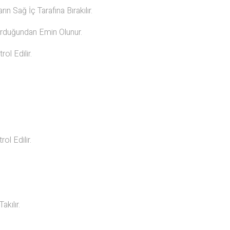
n Sağ İç Tarafına Bırakılır.
urduğundan Emin Olunur.
ol Edilir.
ol Edilir.
kılır.