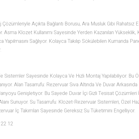
Çözümleriyle Açıkta Bağlantı Borusu, Ara Musluk Gibi Rahatsız E
. Asma Klozet Kullanımı Sayesinde Yerden Kazanılan Yükseklik, 
a Yapılmasını Sağlıyor. Kolayca Takılıp Sökülebilen Kumanda Pane
.
istemler Sayesinde Kolayca Ve Hızlı Montaj Yapılabiliyor. Bu Öze
lanıyor. Alan Tasarrufu: Rezervuar Sıva Altında Ve Duvar Arkasında
Banyoyu Genişletiyor. Bu Sayede Duvar İçi Gizli Tesisat Çözümleri
nı Sunuyor. Su Tasarrufu: Klozet-Rezervuar Sistemleri, Özel Ha
vuar İç Takımları Sayesinde Gereksiz Su Tüketimini Engelliyor.
 22 12