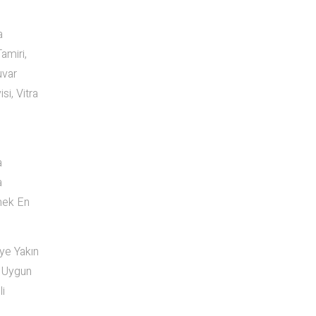
a
amiri,
uvar
si, Vitra
a
a
mek En
eye Yakın
e Uygun
i