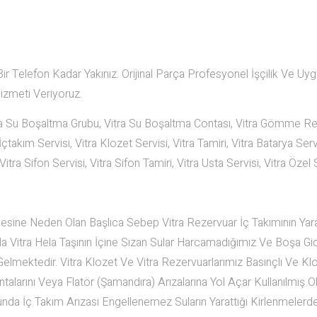
 Telefon Kadar Yakınız. Orijinal Parça Profesyonel İşçilik Ve Uy
Hizmeti Veriyoruz.
tra Su Boşaltma Grubu, Vitra Su Boşaltma Contası, Vitra Gömme R
İçtakım Servisi, Vitra Klozet Servisi, Vitra Tamiri, Vitra Batarya Servi
itra Sifon Servisi, Vitra Sifon Tamiri, Vitra Usta Servisi, Vitra Özel 
sine Neden Olan Başlıca Sebep Vitra Rezervuar İç Takımının Yara
a Vitra Hela Taşının İçine Sızan Sular Harcamadığımız Ve Boşa Gi
elmektedir. Vitra Klozet Ve Vitra Rezervuarlarımız Basınçlı Ve Klo
ntalarını Veya Flatör (Şamandıra) Arızalarına Yol Açar Kullanılmış O
a İç Takım Arızası Engellenemez Suların Yarattığı Kirlenmelerde