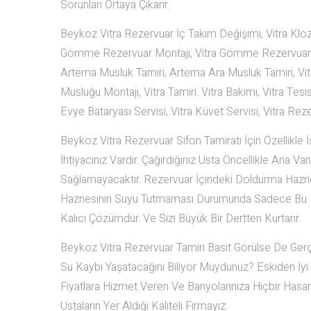
Sorunları Ortaya Çıkarır.
Beykoz Vitra Rezervuar İç Takım Değişimi, Vitra Kloze
Gömme Rezervuar Montajı, Vitra Gömme Rezervuar Tam
Artema Musluk Tamiri, Artema Ara Musluk Tamiri, Vitr
Musluğu Montajı, Vitra Tamiri. Vitra Bakımı, Vitra Tesisa
Evye Bataryası Servisi, Vitra Küvet Servisi, Vitra Re
Beykoz Vitra Rezervuar Sifon Tamiratı İçin Özellikle İ
İhtiyacınız Vardır. Çağırdığınız Usta Öncellikle Ana 
Sağlamayacaktır. Rezervuar İçindeki Doldurma Haznes
Haznesinin Suyu Tutmaması Durumunda Sadece Bu Kıs
Kalıcı Çözümdür. Ve Sizi Büyük Bir Dertten Kurtarır.
Beykoz Vitra Rezervuar Tamiri Basit Görülse De Gerçek
Su Kaybı Yaşatacağını Biliyor Muydunuz? Eskiden İyi B
Fiyatlara Hizmet Veren Ve Banyolarınıza Hiçbir Has
Ustaların Yer Aldığı Kaliteli Firmayız.