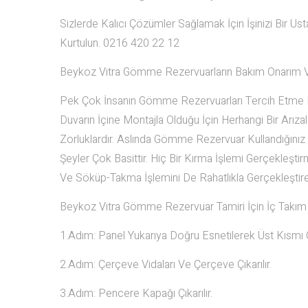
Sizlerde Kalıcı Çözümler Sağlamak İçin İşinizi Bir U
Kurtulun. 0216 420 22 12
Beykoz Vitra Gömme Rezervuarların Bakım Onarım V
Pek Çok İnsanın Gömme Rezervuarları Tercih Etme K
Duvarın İçine Montajla Olduğu İçin Herhangi Bir Arı
Zorluklardır. Aslında Gömme Rezervuar Kullandığınız
Şeyler Çok Basittir. Hiç Bir Kırma İşlemi Gerçekleşti
Ve Söküp-Takma İşlemini De Rahatlıkla Gerçekleştirebi
Beykoz Vitra Gömme Rezervuar Tamiri İçin İç Tak
1.Adım: Panel Yukarıya Doğru Esnetilerek Üst Kısmı Ön
2.Adım: Çerçeve Vidaları Ve Çerçeve Çıkarılır.
3.Adım: Pencere Kapağı Çıkarılır.