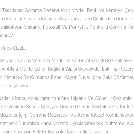
k Tasarlanan Gömme Rezervuarlar; Model, Renk Ve Materyal Çeşit
Hayata Geçirdiği Standardizasyon Sayesinde, Tüm Serilerdeki Gömme
ullanılabiliyor. Mekanik, Fotoselli Ve Pomattık Kontrollü Gömme R
Sunuyor.
 İnce Çizgi…
rvuar, 12 Cm Ve 8 Cm Modelleri Ve Duvara Saklı Çözümleriyle
a Altına Monte Edilen Bağlantı Yapısı Sayesinde, Eski Tip Rezerv
n Yerini Şık Bir Kumanda Paneli Alıyor. Duvar İçine Saklı Çözümle
e Genişletiyor.
lar, Montaj Kolaylığının Yanı Sıra, Hijyenik Ve Güvenilir Çözümler
ayesinde Sessiz Çalışıyor. Gövde Üzerine Giydirilen Strafor İse
ma Klozetler İçin): Gömme Rezervuar Ve Asma Klozet Kombinasyo
klenmedik Durumlara Karşı Klozete Uygulanabilecek Muhtemel Ku
ullanım Sunuyor. Estetik Banyolar İçin Pratik Çözümler