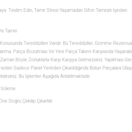
staya Teslim Edin, Tamir Stresi Yaşamadan Sifon Tamiratı İşinden
e Tamiri
onusunda Tereddütleri Vardır. Bu Tereddütler; Gömme Rezervuar
zalanma, Parça Bozulması Ve Yeni Parça Takımı Karşısında Yaşanab
 Zaman Böyle Zorluklarla Karşı Karşıya Gelmezsiniz. Yapılması Ge
rmeden Sadece Panel Yerinden Çıkarıldığında Bütün Parçalara Ulaşab
lirsiniz. Bu İşlemler Aşağıda Anlatılmaktadır.
ım Sökme
e Doğru Çekilip Çıkartılır.