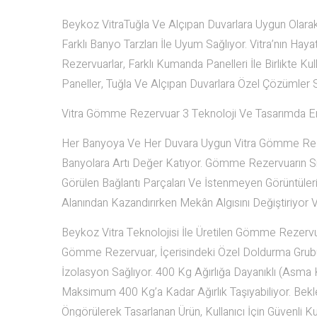
Beykoz VitraTuğla Ve Alçıpan Duvarlara Uygun Olara
Farklı Banyo Tarzları İle Uyum Sağlıyor. Vitra’nın 
Rezervuarlar, Farklı Kumanda Panelleri İle Birlikte K
Paneller, Tuğla Ve Alçıpan Duvarlara Özel Çözümler 
Vitra Gömme Rezervuar 3 Teknoloji Ve Tasarımda En
Her Banyoya Ve Her Duvara Uygun Vitra Gömme Reze
Banyolara Artı Değer Katıyor. Gömme Rezervuarın Sıv
Görülen Bağlantı Parçaları Ve İstenmeyen Görüntüleri
Alanından Kazandırırken Mekân Algısını Değiştiriyor V
Beykoz Vitra Teknolojisi İle Üretilen Gömme Rezervuar
Gömme Rezervuar, İçerisindeki Özel Doldurma Grubu S
İzolasyon Sağlıyor. 400 Kg Ağırlığa Dayanıklı (As
Maksimum 400 Kg’a Kadar Ağırlık Taşıyabiliyor. Be
Öngörülerek Tasarlanan Ürün, Kullanıcı İçin Güvenli K