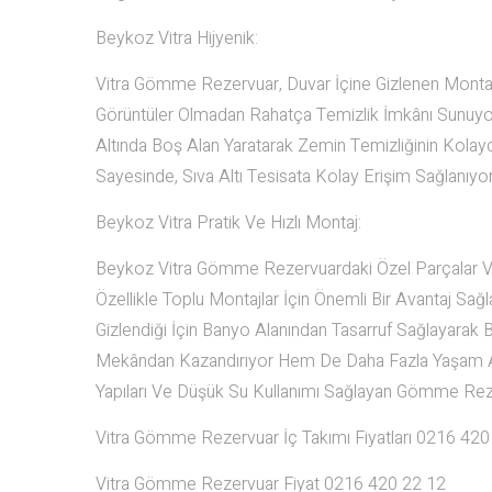
Beykoz Vitra Hijyenik:
Vitra Gömme Rezervuar, Duvar İçine Gizlenen Montaj 
Görüntüler Olmadan Rahatça Temizlik İmkânı Sunuyor
Altında Boş Alan Yaratarak Zemin Temizliğinin Kolayc
Sayesinde, Sıva Altı Tesisata Kolay Erişim Sağlanıyor
Beykoz Vitra Pratik Ve Hızlı Montaj:
Beykoz Vitra Gömme Rezervuardaki Özel Parçalar Ve S
Özellikle Toplu Montajlar İçin Önemli Bir Avantaj Sağ
Gizlendiği İçin Banyo Alanından Tasarruf Sağlayarak 
Mekândan Kazandırıyor Hem De Daha Fazla Yaşam Ala
Yapıları Ve Düşük Su Kullanımı Sağlayan Gömme Rezer
Vitra Gömme Rezervuar İç Takımı Fiyatları 0216 420
Vitra Gömme Rezervuar Fiyat 0216 420 22 12