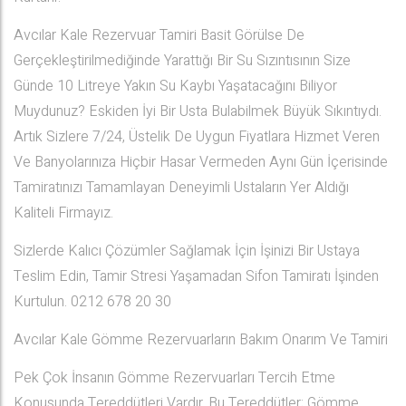
Avcılar Kale Rezervuar Tamiri Basit Görülse De
Gerçekleştirilmediğinde Yarattığı Bir Su Sızıntısının Size
Günde 10 Litreye Yakın Su Kaybı Yaşatacağını Biliyor
Muydunuz? Eskiden İyi Bir Usta Bulabilmek Büyük Sıkıntıydı.
Artık Sizlere 7/24, Üstelik De Uygun Fiyatlara Hizmet Veren
Ve Banyolarınıza Hiçbir Hasar Vermeden Aynı Gün İçerisinde
Tamiratınızı Tamamlayan Deneyimli Ustaların Yer Aldığı
Kaliteli Firmayız.
Sizlerde Kalıcı Çözümler Sağlamak İçin İşinizi Bir Ustaya
Teslim Edin, Tamir Stresi Yaşamadan Sifon Tamiratı İşinden
Kurtulun. 0212 678 20 30
Avcılar Kale Gömme Rezervuarların Bakım Onarım Ve Tamiri
Pek Çok İnsanın Gömme Rezervuarları Tercih Etme
Konusunda Tereddütleri Vardır. Bu Tereddütler; Gömme