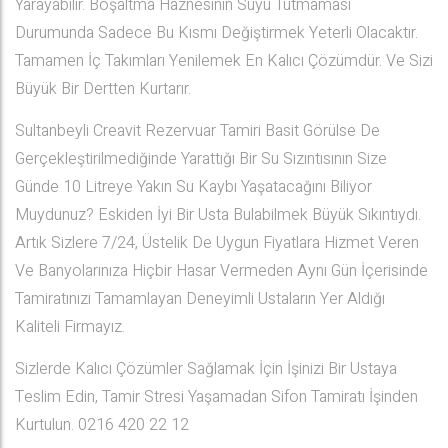
Yarayabilir. Boşaltma Haznesinin Suyu Tutmaması
Durumunda Sadece Bu Kısmı Değiştirmek Yeterli Olacaktır.
Tamamen İç Takımları Yenilemek En Kalıcı Çözümdür. Ve Sizi
Büyük Bir Dertten Kurtarır.
Sultanbeyli Creavit Rezervuar Tamiri Basit Görülse De
Gerçekleştirilmediğinde Yarattığı Bir Su Sızıntısının Size
Günde 10 Litreye Yakın Su Kaybı Yaşatacağını Biliyor
Muydunuz? Eskiden İyi Bir Usta Bulabilmek Büyük Sıkıntıydı.
Artık Sizlere 7/24, Üstelik De Uygun Fiyatlara Hizmet Veren
Ve Banyolarınıza Hiçbir Hasar Vermeden Aynı Gün İçerisinde
Tamiratınızı Tamamlayan Deneyimli Ustaların Yer Aldığı
Kaliteli Firmayız.
Sizlerde Kalıcı Çözümler Sağlamak İçin İşinizi Bir Ustaya
Teslim Edin, Tamir Stresi Yaşamadan Sifon Tamiratı İşinden
Kurtulun. 0216 420 22 12