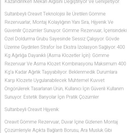
Kazandırırken Mekân Algısını Değiştiriyor Ve Genişletiyor.
Sultanbeyli Creavit Teknolojisi İle Üretilen Gömme
Rezervuarlar, Montaj Kolaylığının Yanı Sıra, Hijyenik Ve
Güvenilir Çözümler Sunuyor. Gömme Rezervuar, İçerisindeki
Özel Doldurma Grubu Sayesinde Sessiz Çalışıyor. Gövde
Üzerine Giydirilen Strafor İse Ekstra İzolasyon Sağlıyor. 400
Kg Ağırlığa Dayanıklı (Asma Klozetler İçin): Gömme
Rezervuar Ve Asma Klozet Kombinasyonu Maksimum 400
Kg’a Kadar Ağırlık Taşıyabiliyor. Beklenmedik Durumlara
Karşı Klozete Uygulanabilecek Muhtemel Kuvvet
Öngörülerek Tasarlanan Ürün, Kullanıcı İçin Güvenli Kullanım
Sunuyor. Estetik Banyolar İçin Pratik Çözümler
Sultanbeyli Creavit Hijyenik:
Creavit Gömme Rezervuar, Duvar İçine Gizlenen Montaj
Çözümleriyle Açıkta Bağlantı Borusu, Ara Musluk Gibi