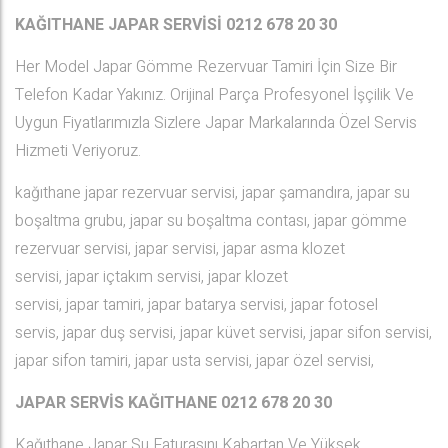
KAĞITHANE JAPAR SERVİSİ 0212 678 20 30
Her Model Japar Gömme Rezervuar Tamiri İçin Size Bir
Telefon Kadar Yakınız. Orijinal Parça Profesyonel İşçilik Ve
Uygun Fiyatlarımızla Sizlere Japar Markalarında Özel Servis
Hizmeti Veriyoruz.
kağıthane japar rezervuar servisi, japar şamandıra, japar su
boşaltma grubu, japar su boşaltma contası, japar gömme
rezervuar servisi, japar servisi, japar asma klozet
servisi, japar içtakım servisi, japar klozet
servisi, japar tamiri, japar batarya servisi, japar fotosel
servis, japar duş servisi, japar küvet servisi, japar sifon servisi,
japar sifon tamiri, japar usta servisi, japar özel servisi,
JAPAR SERVİS KAĞITHANE
0212 678 20 30
Kağıthane Japar Su Faturasını Kabartan Ve Yüksek