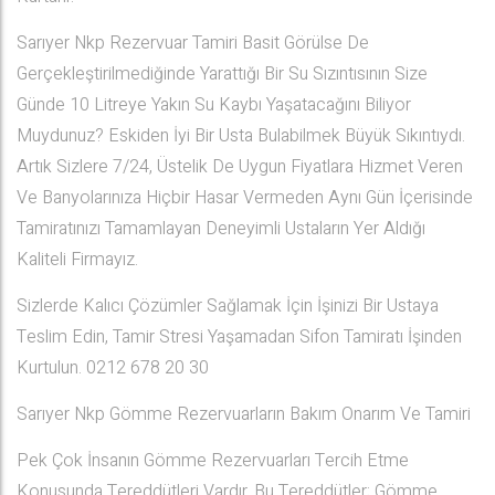
Sarıyer Nkp Rezervuar Tamiri Basit Görülse De
Gerçekleştirilmediğinde Yarattığı Bir Su Sızıntısının Size
Günde 10 Litreye Yakın Su Kaybı Yaşatacağını Biliyor
Muydunuz? Eskiden İyi Bir Usta Bulabilmek Büyük Sıkıntıydı.
Artık Sizlere 7/24, Üstelik De Uygun Fiyatlara Hizmet Veren
Ve Banyolarınıza Hiçbir Hasar Vermeden Aynı Gün İçerisinde
Tamiratınızı Tamamlayan Deneyimli Ustaların Yer Aldığı
Kaliteli Firmayız.
Sizlerde Kalıcı Çözümler Sağlamak İçin İşinizi Bir Ustaya
Teslim Edin, Tamir Stresi Yaşamadan Sifon Tamiratı İşinden
Kurtulun. 0212 678 20 30
Sarıyer Nkp Gömme Rezervuarların Bakım Onarım Ve Tamiri
Pek Çok İnsanın Gömme Rezervuarları Tercih Etme
Konusunda Tereddütleri Vardır. Bu Tereddütler; Gömme