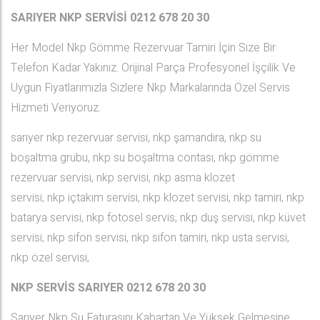
SARIYER NKP SERVİSİ 0212 678 20 30
Her Model Nkp Gömme Rezervuar Tamiri İçin Size Bir
Telefon Kadar Yakınız. Orijinal Parça Profesyonel İşçilik Ve
Uygun Fiyatlarımızla Sizlere Nkp Markalarında Özel Servis
Hizmeti Veriyoruz.
sarıyer nkp rezervuar servisi, nkp şamandıra, nkp su
boşaltma grubu, nkp su boşaltma contası, nkp gömme
rezervuar servisi, nkp servisi, nkp asma klozet
servisi, nkp içtakım servisi, nkp klozet servisi, nkp tamiri, nkp
batarya servisi, nkp fotosel servis, nkp duş servisi, nkp küvet
servisi, nkp sifon servisi, nkp sifon tamiri, nkp usta servisi,
nkp özel servisi,
NKP SERVİS SARIYER
0212 678 20 30
Sarıyer Nkp Su Faturasını Kabartan Ve Yüksek Gelmesine