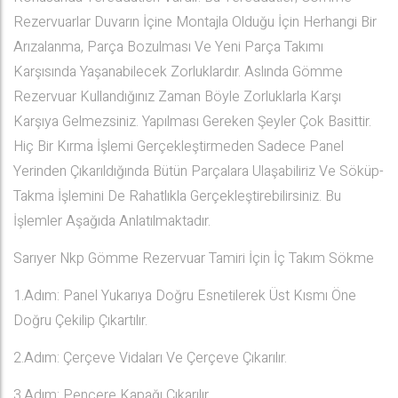
Rezervuarlar Duvarın İçine Montajla Olduğu İçin Herhangi Bir
Arızalanma, Parça Bozulması Ve Yeni Parça Takımı
Karşısında Yaşanabilecek Zorluklardır. Aslında Gömme
Rezervuar Kullandığınız Zaman Böyle Zorluklarla Karşı
Karşıya Gelmezsiniz. Yapılması Gereken Şeyler Çok Basittir.
Hiç Bir Kırma İşlemi Gerçekleştirmeden Sadece Panel
Yerinden Çıkarıldığında Bütün Parçalara Ulaşabiliriz Ve Söküp-
Takma İşlemini De Rahatlıkla Gerçekleştirebilirsiniz. Bu
İşlemler Aşağıda Anlatılmaktadır.
Sarıyer Nkp Gömme Rezervuar Tamiri İçin İç Takım Sökme
1.Adım: Panel Yukarıya Doğru Esnetilerek Üst Kısmı Öne
Doğru Çekilip Çıkartılır.
2.Adım: Çerçeve Vidaları Ve Çerçeve Çıkarılır.
3.Adım: Pencere Kapağı Çıkarılır.