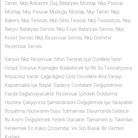
Tamiri, Nkp Ankastre Duş Bataryası Montajı, Nkp Pisuvar
Montajı, Nkp Pisuvar Musluğu Montajı, Nkp Tamiri. Nkp
Bakımı, Nkp Tesisatı, Nkp Sıhhi Tesisat, Nkp Tesisatçısı, Nkp
Banyo Bataryası Servisi, Nkp Evye Bataryası Servisi, Nkp
Küvet Servisi, Nkp Rezervuar Servisi, Nkp Gömme
Rezervuar Servisi
Sarıyer Nkp Rezervuar Sifon Tamiratı İçin Özellikle İşinin
Üstadı Sorunun Kaynağını Bulabilecek İyi Bir Su Tesisatçısına
İhtiyacınız Vardır. Çağırdığınız Usta Öncellikle Ana Vanayı
Kapatmakla İşe Başlar. Sadece Contaların Değiştirilmesi
Fayda Sağlamayacaktır. Rezervuar İçindeki Doldurma
Haznesi Çalışıyorsa Şamandırasını Değiştirmek İşe Yarayabilir.
Boşaltma Haznesinin Suyu Tutmaması Durumunda Sadece
Bu Kısmı Değiştirmek Yeterli Olacaktır. Tamamen İç Takımları
Yenilemek En Kalıcı Çözümdür. Ve Sizi Büyük Bir Dertten
Kurtarır.