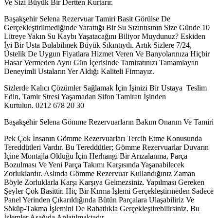
Ve Sizi Büyük Bir Dertten Kurtarır.
Başakşehir Selena Rezervuar Tamiri Basit Görülse De
Gerçekleştirilmediğinde Yarattığı Bir Su Sızıntısının Size Günde 10
Litreye Yakın Su Kaybı Yaşatacağını Biliyor Muydunuz? Eskiden
İyi Bir Usta Bulabilmek Büyük Sıkıntıydı. Artık Sizlere 7/24,
Üstelik De Uygun Fiyatlara Hizmet Veren Ve Banyolarınıza Hiçbir
Hasar Vermeden Aynı Gün İçerisinde Tamiratınızı Tamamlayan
Deneyimli Ustaların Yer Aldığı Kaliteli Firmayız.
Sizlerde Kalıcı Çözümler Sağlamak İçin İşinizi Bir Ustaya Teslim
Edin, Tamir Stresi Yaşamadan Sifon Tamiratı İşinden
Kurtulun. 0212 678 20 30
Başakşehir Selena Gömme Rezervuarların Bakım Onarım Ve Tamiri
Pek Çok İnsanın Gömme Rezervuarları Tercih Etme Konusunda
Tereddütleri Vardır. Bu Tereddütler; Gömme Rezervuarlar Duvarın
İçine Montajla Olduğu İçin Herhangi Bir Arızalanma, Parça
Bozulması Ve Yeni Parça Takımı Karşısında Yaşanabilecek
Zorluklardır. Aslında Gömme Rezervuar Kullandığınız Zaman
Böyle Zorluklarla Karşı Karşıya Gelmezsiniz. Yapılması Gereken
Şeyler Çok Basittir. Hiç Bir Kırma İşlemi Gerçekleştirmeden Sadece
Panel Yerinden Çıkarıldığında Bütün Parçalara Ulaşabiliriz Ve
Söküp-Takma İşlemini De Rahatlıkla Gerçekleştirebilirsiniz. Bu
İşlemler Aşağıda Anlatılmaktadır.