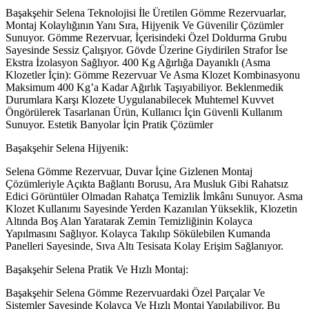
Başakşehir Selena Teknolojisi İle Üretilen Gömme Rezervuarlar,
Montaj Kolaylığının Yanı Sıra, Hijyenik Ve Güvenilir Çözümler
Sunuyor. Gömme Rezervuar, İçerisindeki Özel Doldurma Grubu
Sayesinde Sessiz Çalışıyor. Gövde Üzerine Giydirilen Strafor İse
Ekstra İzolasyon Sağlıyor. 400 Kg Ağırlığa Dayanıklı (Asma
Klozetler İçin): Gömme Rezervuar Ve Asma Klozet Kombinasyonu
Maksimum 400 Kg’a Kadar Ağırlık Taşıyabiliyor. Beklenmedik
Durumlara Karşı Klozete Uygulanabilecek Muhtemel Kuvvet
Öngörülerek Tasarlanan Ürün, Kullanıcı İçin Güvenli Kullanım
Sunuyor. Estetik Banyolar İçin Pratik Çözümler
Başakşehir Selena Hijyenik:
Selena Gömme Rezervuar, Duvar İçine Gizlenen Montaj
Çözümleriyle Açıkta Bağlantı Borusu, Ara Musluk Gibi Rahatsız
Edici Görüntüler Olmadan Rahatça Temizlik İmkânı Sunuyor. Asma
Klozet Kullanımı Sayesinde Yerden Kazanılan Yükseklik, Klozetin
Altında Boş Alan Yaratarak Zemin Temizliğinin Kolayca
Yapılmasını Sağlıyor. Kolayca Takılıp Sökülebilen Kumanda
Panelleri Sayesinde, Sıva Altı Tesisata Kolay Erişim Sağlanıyor.
Başakşehir Selena Pratik Ve Hızlı Montaj:
Başakşehir Selena Gömme Rezervuardaki Özel Parçalar Ve
Sistemler Sayesinde Kolayca Ve Hızlı Montaj Yapılabiliyor. Bu