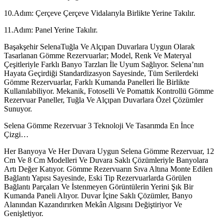
10.Adım: Çerçeve Çerçeve Vidalarıyla Birlikte Yerine Takılır.
11.Adım: Panel Yerine Takılır.
Başakşehir SelenaTuğla Ve Alçıpan Duvarlara Uygun Olarak
Tasarlanan Gömme Rezervuarlar; Model, Renk Ve Materyal
Çeşitleriyle Farklı Banyo Tarzları İle Uyum Sağlıyor. Selena’nın
Hayata Geçirdiği Standardizasyon Sayesinde, Tüm Serilerdeki
Gömme Rezervuarlar, Farklı Kumanda Panelleri İle Birlikte
Kullanılabiliyor. Mekanik, Fotoselli Ve Pomattık Kontrollü Gömme
Rezervuar Paneller, Tuğla Ve Alçıpan Duvarlara Özel Çözümler
Sunuyor.
Selena Gömme Rezervuar 3 Teknoloji Ve Tasarımda En İnce
Çizgi…
Her Banyoya Ve Her Duvara Uygun Selena Gömme Rezervuar, 12
Cm Ve 8 Cm Modelleri Ve Duvara Saklı Çözümleriyle Banyolara
Artı Değer Katıyor. Gömme Rezervuarın Sıva Altına Monte Edilen
Bağlantı Yapısı Sayesinde, Eski Tip Rezervuarlarda Görülen
Bağlantı Parçaları Ve İstenmeyen Görüntülerin Yerini Şık Bir
Kumanda Paneli Alıyor. Duvar İçine Saklı Çözümler, Banyo
Alanından Kazandırırken Mekân Algısını Değiştiriyor Ve
Genişletiyor.