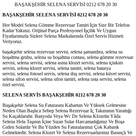
BAŞAKŞEHİR SELENA SERVİSİ 0212 678 20 30
BAŞAKŞEHİR SELENA SERVİSİ 0212 678 20 30
Her Model Selena Gömme Rezervuar Tamiri İçin Size Bir Telefon
Kadar Yakınız. Orijinal Parça Profesyonel İşçilik Ve Uygun
Fiyatlarımızla Sizlere Selena Markalarında Özel Servis Hizmeti
Veriyoruz.
başakşehir selena rezervuar servisi, selena şamandıra, selena su
boşaltma grubu, selena su boşaltma contası, selena gömme rezervuar
servisi, selena servisi, selena asma klozet servisi, selena içtakım
servisi, selena klozet servisi, selena tamiri, selena batarya
servisi, selena fotosel servis, selena duş servisi, selena küvet servisi,
selena sifon servisi, selena sifon tamiri, selena usta servisi, selena
özel servisi,
SELENA SERVİS BAŞAKŞEHİR
0212 678 20 30
Başakşehir Selena Su Faturasını Kabartan Ve Yüksek Gelmesine
Neden Olan Başlıca Sebep Selena Rezervuar İç Takımının Yarattığı
Su Kaçaklarıdır. Banyoda Veya Wc De Selena Klozetin Yâda
Selena Hela Taşının İçine Sızan Sular Harcamadığımız Ve Boşa
Giden Sulardır Ve Bu Yüzden Su Faturalarımız Çok Kabarık
Gelmektedir. Selena Klozet Ve Selena Rezervuarlarımız Basınçlı Ve