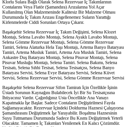
Klorlu Sulara Bağlı Olarak Selena Rezervuar İç Takımlarının
Contalarını Veya Flatör (Şamandıra) Arızalarına Yol Açar
Kullanılmış Olan Malzemeninde Kalitesiz Bir Malzeme Olması
Durumunda İç Takım Arızası Engellenemez Suların Yarattığı
Kirlenmelerde Ciddi Sorunları Ortaya Çıkarır.
Başakşehir Selena Rezervuar İç Takım Değişimi, Selena Klozet
Montajı, Selena Lavabo Montajı, Selena Ayaklı Lavabo Montajı,
Selena Gömme Rezervuar Montajı, Selena Gömme Rezervuar
Tamiri, Selena Alaturka Hela Taşı Montajı, Artema Banyo Bataryası
Tamiri, Artema Musluk Tamiri, Artema Ara Musluk Tamiri, Selena
Ankastre Duş Bataryası Montajı, Selena Pisuvar Montajı, Selena
Pisuvar Musluğu Montajı, Selena Tamiri. Selena Bakımı, Selena
Tesisatı, Selena Sıhhi Tesisat, Selena Tesisatçısı, Selena Banyo
Bataryası Servisi, Selena Evye Bataryası Servisi, Selena Küvet
Servisi, Selena Rezervuar Servisi, Selena Gömme Rezervuar Servisi
Başakşehir Selena Rezervuar Sifon Tamiratı İçin Özellikle İşinin
Üstadı Sorunun Kaynağını Bulabilecek İyi Bir Su Tesisatçısına
İhtiyacınız Vardır. Çağırdığınız Usta Öncellikle Ana Vanayı
Kapatmakla İşe Başlar. Sadece Contaların Değiştirilmesi Fayda
Sağlamayacaktır. Rezervuar İçindeki Doldurma Haznesi Çalışıyorsa
Şamandırasını Değiştirmek İşe Yarayabilir. Boşaltma Haznesinin
Suyu Tutmaması Durumunda Sadece Bu Kısmı Değiştirmek Yeterli
Olacaktır. Tamamen İç Takımları Yenilemek En Kalıcı Çözümdür.