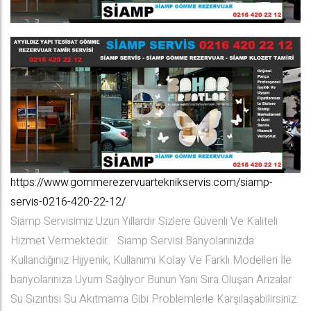
https://www.gommerezervuarteknikservis.com/siamp-
servis-0216-420-22-12/
Siamp Servisimiz Uzun Yıllardır Sizlere Güvenli Ve Kaliteli
Hizmet Vermektedir. Siamp Servisi Banyolarınızda
Kullandığınız Hijyenik, Kullanımı Kolay Ve Farklı Modelleri İle
banyolarınıza Uyum Sağlıyor Bunun Yanı Sıra Oluşan Arızalar
Su Sızıntısı Su Akıtmama Gibi Problemlerle Karşılaşabilirsiniz.